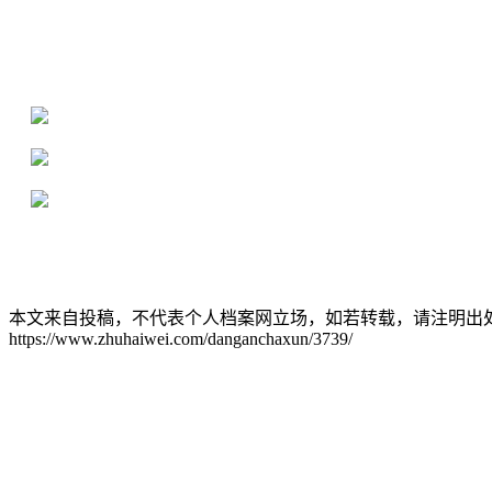
全国个人档案服务平台
16年档案服务经验，最快1天解决档案难题
严格按照正规流程办理，材料真实有效
2000+所学校合作，老师签字盖章
本文来自投稿，不代表个人档案网立场，如若转载，请注明出
https://www.zhuhaiwei.com/danganchaxun/3739/