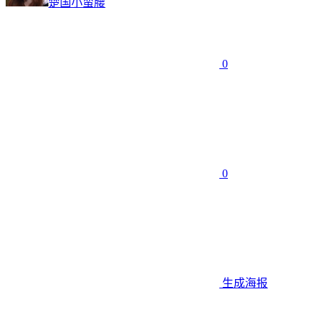
楚国小蛮腰
0
0
生成海报