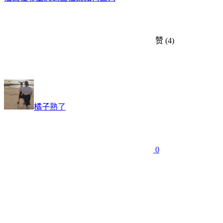
赞
(4)
橘子熟了
0