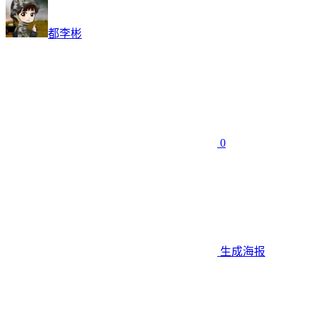
都李彬
0
生成海报