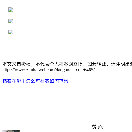
16年档案服务经验，最快1天解决档案难题
严格按照正规流程办理，材料真实有效
2000+所学校合作，老师签字盖章
本文来自投稿，不代表个人档案网立场，如若转载，请注明出
https://www.zhuhaiwei.com/danganchaxun/6465/
档案在哪里怎么查
档案如何查询
赞
(0)