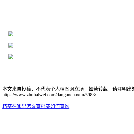
全国个人档案服务平台
16年档案服务经验，最快1天解决档案难题
严格按照正规流程办理，材料真实有效
2000+所学校合作，老师签字盖章
本文来自投稿，不代表个人档案网立场，如若转载，请注明出
https://www.zhuhaiwei.com/danganchaxun/5983/
档案在哪里怎么查
档案如何查询