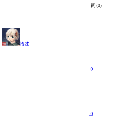
赞
(0)
拾殊
0
0