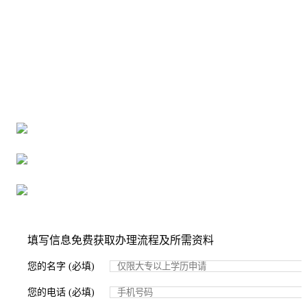
全国个人档案服务平台
16年档案服务经验，最快1天解决档案难题
严格按照正规流程办理，材料真实有效
2000+所学校合作，老师签字盖章
填写信息免费获取办理流程及所需资料
您的名字 (必填)
您的电话 (必填)