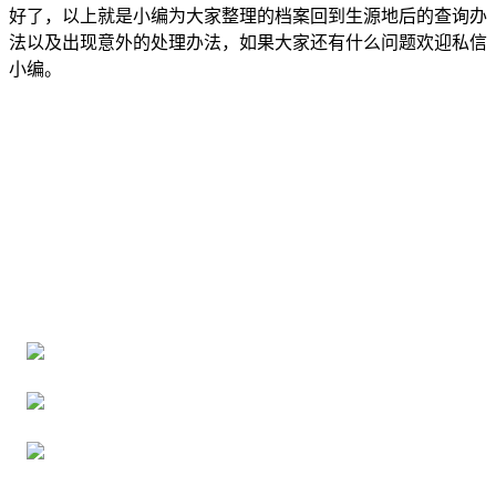
好了，以上就是小编为大家整理的档案回到生源地后的查询办
法以及出现意外的处理办法，如果大家还有什么问题欢迎私信
小编。
全国个人档案服务平台
16年档案服务经验，最快1天解决档案难题
严格按照正规流程办理，材料真实有效
2000+所学校合作，老师签字盖章