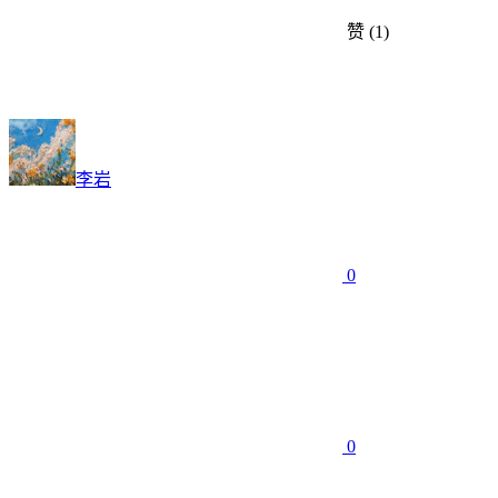
赞
(1)
李岩
0
0