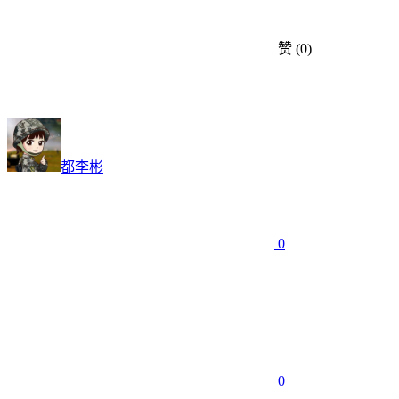
赞
(0)
都李彬
0
0