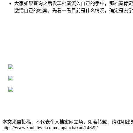
大家如果查询之后发现档案流入自己的手中，那档案肯定
激活自己的档案。先看一看目前是什么情况，确定是去学
全国个人档案服务平台
16年档案服务经验，最快1天解决档案难题
严格按照正规流程办理，材料真实有效
2000+所学校合作，老师签字盖章
本文来自投稿，不代表个人档案网立场，如若转载，请注明出
https://www.zhuhaiwei.com/danganchaxun/14825/