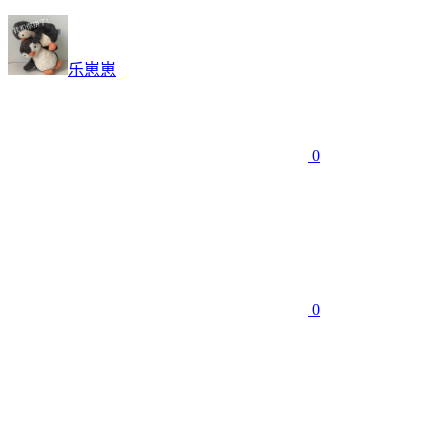
乐崽崽
0
0