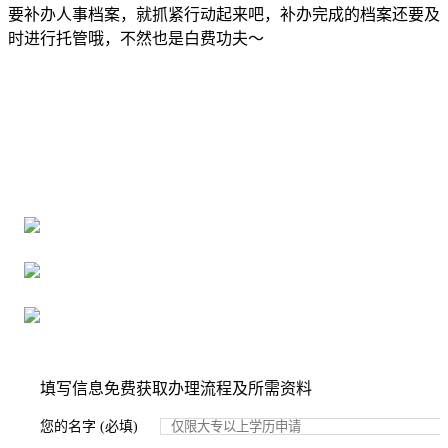
要补办人事档案，就抓紧行动起来吧，补办完成的档案还要及
时进行托管哦，不然也是白费功夫～
全国个人档案服务平台
16年档案服务经验，最快1天解决档案难题
严格按照正规流程办理，材料真实有效
2000+所学校合作，老师签字盖章
填写信息免费获取办理流程及所需资料
您的名字 (必填)