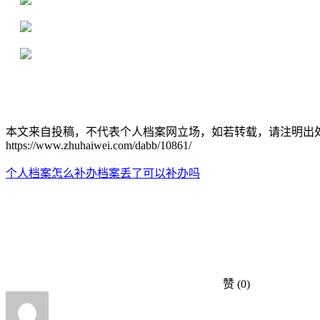
16年档案服务经验，最快1天解决档案难题
严格按照正规流程办理，材料真实有效
2000+所学校合作，老师签字盖章
本文来自投稿，不代表个人档案网立场，如若转载，请注明出
https://www.zhuhaiwei.com/dabb/10861/
个人档案怎么补办
档案丢了可以补办吗
赞
(0)