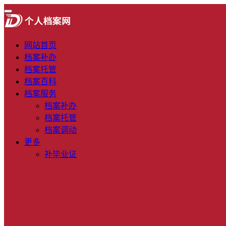
网站首页
档案补办
档案托管
档案百科
档案服务
档案补办
档案托管
档案调动
更多
补毕业证