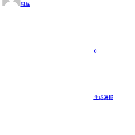
周栋
0
生成海报