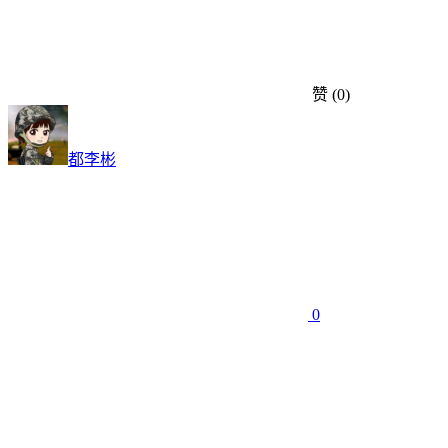
赞
(0)
都李彬
0