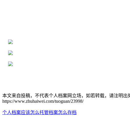
全国个人档案服务平台
16年档案服务经验，最快1天解决档案难题
严格按照正规流程办理，材料真实有效
2000+所学校合作，老师签字盖章
本文来自投稿，不代表个人档案网立场，如若转载，请注明出
https://www.zhuhaiwei.com/tuoguan/23998/
个人档案应该怎么托管
档案怎么存档