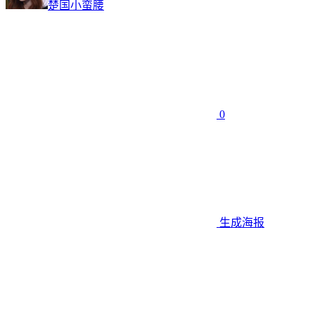
楚国小蛮腰
0
生成海报