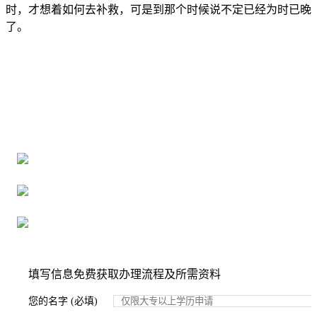
时，才想着如何去补救，可是到那个时候说不定已经为时已晚
了。
全国个人档案服务平台
16年档案服务经验，最快1天解决档案难题
严格按照正规流程办理，材料真实有效
2000+所学校合作，老师签字盖章
填写信息免费获取办理流程及所需资料
您的名字 (必填)