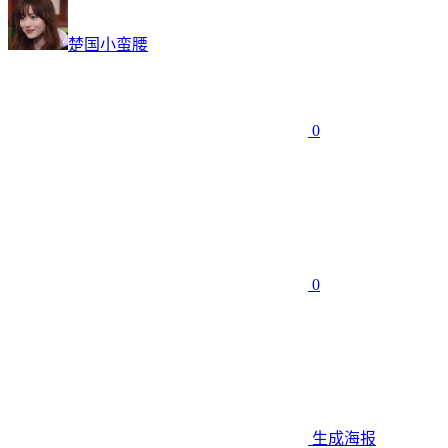
楚国小蛮腰
0
0
生成海报