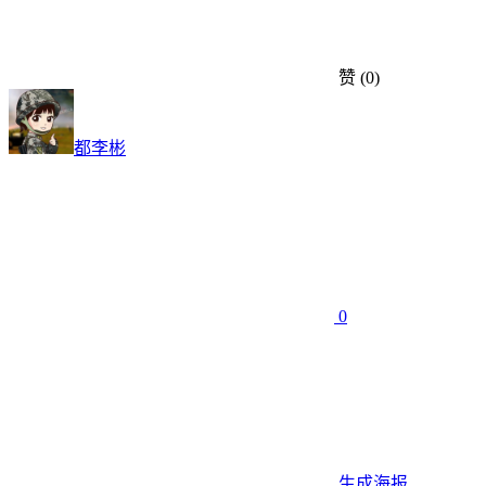
赞
(0)
都李彬
0
生成海报