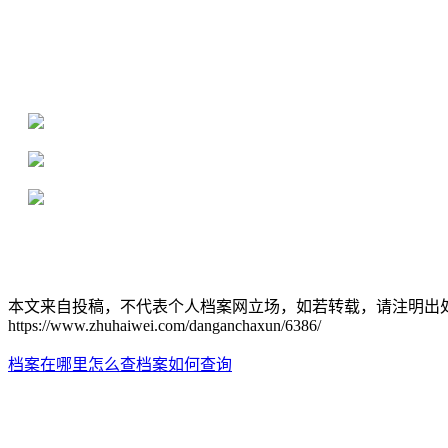
全国个人档案服务平台
16年档案服务经验，最快1天解决档案难题
严格按照正规流程办理，材料真实有效
2000+所学校合作，老师签字盖章
本文来自投稿，不代表个人档案网立场，如若转载，请注明出
https://www.zhuhaiwei.com/danganchaxun/6386/
档案在哪里怎么查
档案如何查询