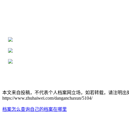
全国个人档案服务平台
16年档案服务经验，最快1天解决档案难题
严格按照正规流程办理，材料真实有效
2000+所学校合作，老师签字盖章
本文来自投稿，不代表个人档案网立场，如若转载，请注明出
https://www.zhuhaiwei.com/danganchaxun/5104/
档案怎么查询自己的档案在哪里