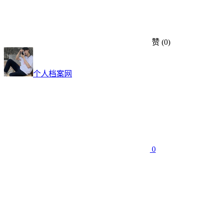
赞
(0)
个人档案网
0