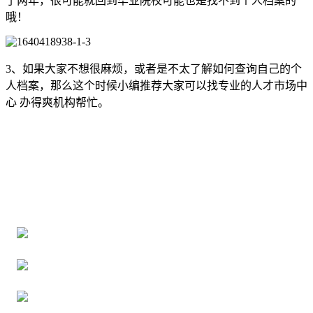
了两年，很可能就回到毕业院校可能也是找不到个人档案的
哦！
3、如果大家不想很麻烦，或者是不太了解如何查询自己的个
人档案，那么这个时候小编推荐大家可以找专业的人才市场中
心 办得爽机构帮忙。
全国个人档案服务平台
16年档案服务经验，最快1天解决档案难题
严格按照正规流程办理，材料真实有效
2000+所学校合作，老师签字盖章