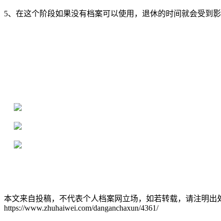
5、在这个阶段如果没有档案可以使用，退休的时间就会受到
全国个人档案服务平台
16年档案服务经验，最快1天解决档案难题
严格按照正规流程办理，材料真实有效
2000+所学校合作，老师签字盖章
本文来自投稿，不代表个人档案网立场，如若转载，请注明出
https://www.zhuhaiwei.com/danganchaxun/4361/