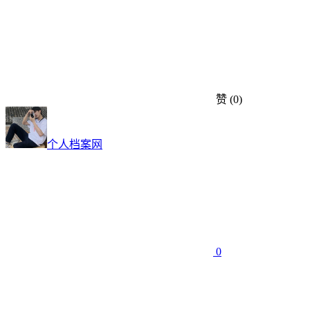
赞
(0)
个人档案网
0