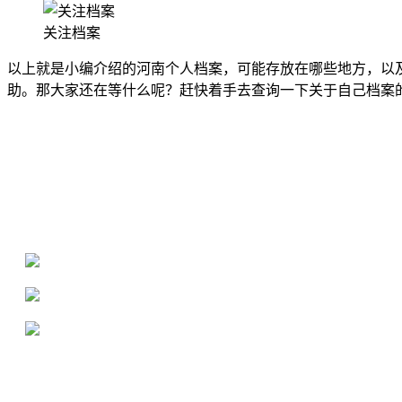
关注档案
以上就是小编介绍的河南个人档案，可能存放在哪些地方，以
助。那大家还在等什么呢？赶快着手去查询一下关于自己档案
全国个人档案服务平台
16年档案服务经验，最快1天解决档案难题
严格按照正规流程办理，材料真实有效
2000+所学校合作，老师签字盖章