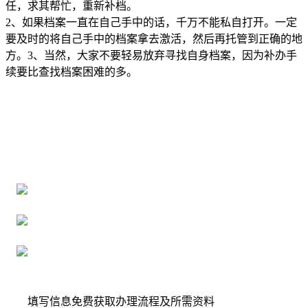
任，求其帮忙，重新补档。
2、如果档案一直在自己手中的话，千万不能私自打开。一定
要及时的将自己手中的档案拿去激活，然后再托管到正确的地
方。
3、当然，大家不要轻易放弃寻找自身档案，因为补办手
续要比查找档案困难的多。
全国个人档案服务平台
16年档案服务经验，最快1天解决档案难题
严格按照正规流程办理，材料真实有效
2000+所学校合作，老师签字盖章
填写信息免费获取办理流程及所需资料