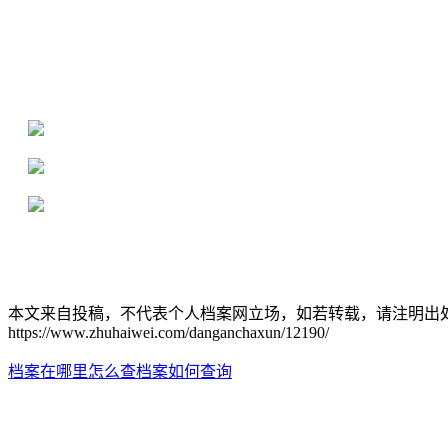
全国个人档案服务平台
16年档案服务经验，最快1天解决档案难题
严格按照正规流程办理，材料真实有效
2000+所学校合作，老师签字盖章
本文来自投稿，不代表个人档案网立场，如若转载，请注明出
https://www.zhuhaiwei.com/danganchaxun/12190/
档案在哪里怎么查
档案如何查询