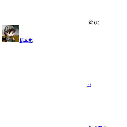
赞
(1)
都李彬
0