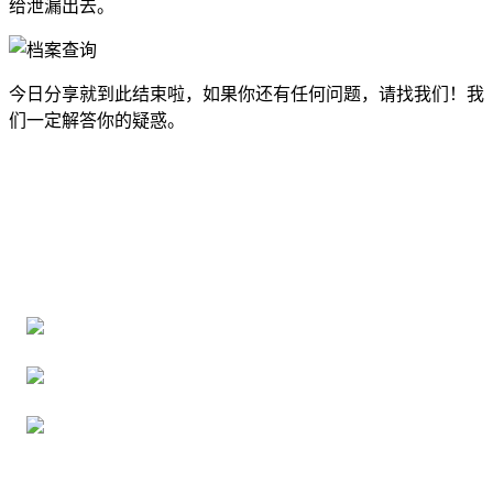
给泄漏出去。
今日分享就到此结束啦，如果你还有任何问题，请找我们！我
们一定解答你的疑惑。
全国个人档案服务平台
16年档案服务经验，最快1天解决档案难题
严格按照正规流程办理，材料真实有效
2000+所学校合作，老师签字盖章