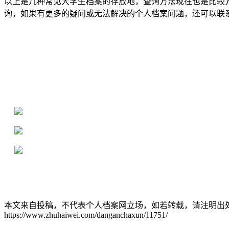
以上是几种常见大学生档案的存放地，查询方法现在也是比较
询，如果有更多的疑问或无法解决的个人档案问题，还可以联
全国个人档案服务平台
16年档案服务经验，最快1天解决档案难题
严格按照正规流程办理，材料真实有效
2000+所学校合作，老师签字盖章
本文来自投稿，不代表个人档案网立场，如若转载，请注明出
https://www.zhuhaiwei.com/danganchaxun/11751/