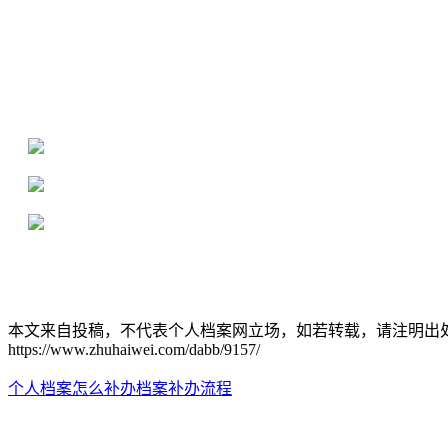
全国个人档案服务平台
16年档案服务经验，最快1天解决档案难题
严格按照正规流程办理，材料真实有效
2000+所学校合作，老师签字盖章
本文来自投稿，不代表个人档案网立场，如若转载，请注明出
https://www.zhuhaiwei.com/dabb/9157/
个人档案怎么补办
档案补办流程