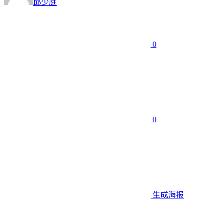
邱少庭
0
0
生成海报