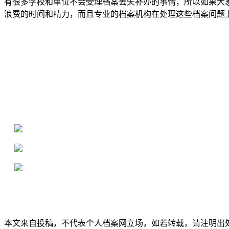
有很多学校和单位不会受理档案丢失补办的事情，所以如果大
浪费的时间和精力，而且专业的档案机构在处理这些档案问题
全国个人档案服务平台
16年档案服务经验，最快1天解决档案难题
严格按照正规流程办理，材料真实有效
2000+所学校合作，老师签字盖章
本文来自投稿，不代表个人档案网立场，如若转载，请注明出