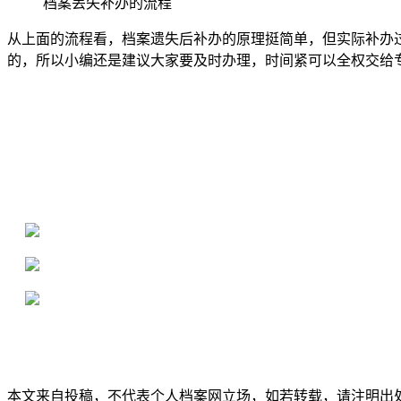
档案丢失补办的流程
从上面的流程看，档案遗失后补办的原理挺简单，但实际补办
的，所以小编还是建议大家要及时办理，时间紧可以全权交给
全国个人档案服务平台
16年档案服务经验，最快1天解决档案难题
严格按照正规流程办理，材料真实有效
2000+所学校合作，老师签字盖章
本文来自投稿，不代表个人档案网立场，如若转载，请注明出