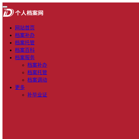
网站首页
档案补办
档案托管
档案百科
档案服务
档案补办
档案托管
档案调动
更多
补毕业证