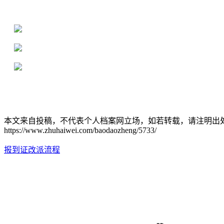
16年档案服务经验，最快1天解决档案难题
严格按照正规流程办理，材料真实有效
2000+所学校合作，老师签字盖章
本文来自投稿，不代表个人档案网立场，如若转载，请注明出
https://www.zhuhaiwei.com/baodaozheng/5733/
报到证改派流程