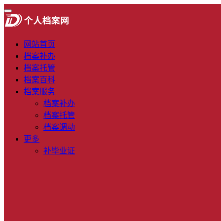
网站首页
档案补办
档案托管
档案百科
档案服务
档案补办
档案托管
档案调动
更多
补毕业证