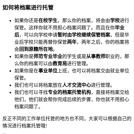
如何将档案进行托管
如果你还是
在校学生
，那么你的档案，将会由
学校
进行
保管。这样你就不用担心档案问题了。而且在你
毕业
后
，可以向学校申请
暂时由学校继续保管档案
，但是毕
业后学校只能再替你保管
两年
，两年之后，你的档案将
会
回到原籍所在地
。
如果你是
师范专业毕业
的学生或是
从事教师
职业的，那
么你的档案可以由
教育局
进行管理。
如果你是在
事业单位
上班，也可以将档案交由就业单位
保管。
我们也可以将档案放在
人才交流中心
进行管理。
我们也可以寻找
专业的档案托管机构
，直接将档案交给
他们，他们就会帮你完成后续的步骤，你也就不用担心
档案问题了。
反正不同的工作单位托管的地方也不同，大家可以根据自己的
情况进行档案托管哦!