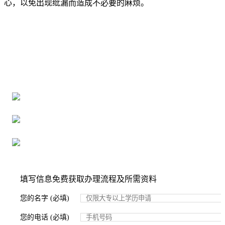
心，以免出现纰漏而造成不必要的麻烦。
全国个人档案服务平台
16年档案服务经验，最快1天解决档案难题
严格按照正规流程办理，材料真实有效
2000+所学校合作，老师签字盖章
填写信息免费获取办理流程及所需资料
您的名字 (必填)
您的电话 (必填)