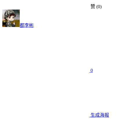
赞
(0)
都李彬
0
生成海报