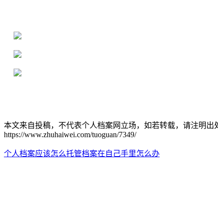
16年档案服务经验，最快1天解决档案难题
严格按照正规流程办理，材料真实有效
2000+所学校合作，老师签字盖章
本文来自投稿，不代表个人档案网立场，如若转载，请注明出
https://www.zhuhaiwei.com/tuoguan/7349/
个人档案应该怎么托管
档案在自己手里怎么办