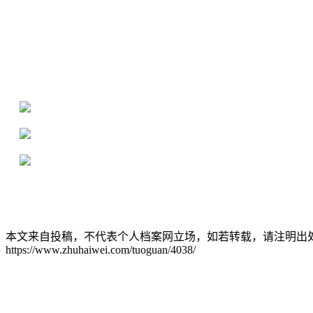
全国个人档案服务平台
16年档案服务经验，最快1天解决档案难题
严格按照正规流程办理，材料真实有效
2000+所学校合作，老师签字盖章
本文来自投稿，不代表个人档案网立场，如若转载，请注明出
https://www.zhuhaiwei.com/tuoguan/4038/