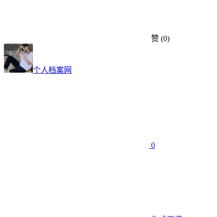
赞
(0)
个人档案网
0