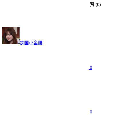
赞
(0)
楚国小蛮腰
0
0