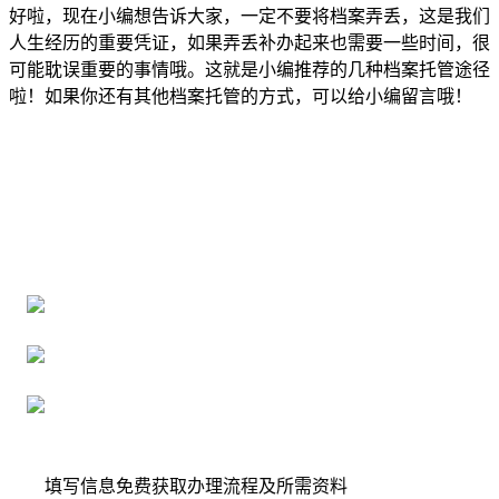
好啦，现在小编想告诉大家，一定不要将档案弄丢，这是我们
人生经历的重要凭证，如果弄丢补办起来也需要一些时间，很
可能耽误重要的事情哦。这就是小编推荐的几种档案托管途径
啦！如果你还有其他档案托管的方式，可以给小编留言哦！
全国个人档案服务平台
16年档案服务经验，最快1天解决档案难题
严格按照正规流程办理，材料真实有效
2000+所学校合作，老师签字盖章
填写信息免费获取办理流程及所需资料