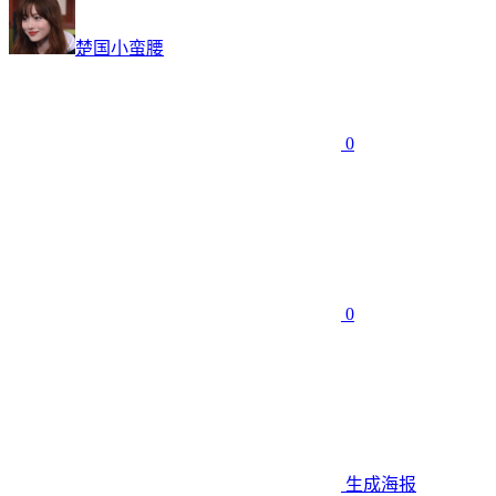
楚国小蛮腰
0
0
生成海报