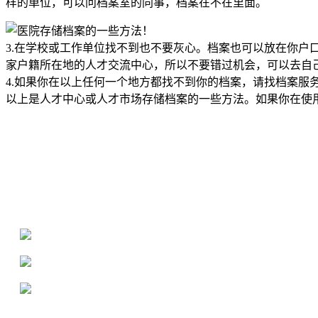
样的单位，可以问档案室的同事，档案在不在里面。
3.在学校或工作单位找不到也不要灰心。档案也可以放在你
家户籍所在地的人才交流中心，所以不要错过机会，可以去自
4.如果你在以上任何一个地方都找不到你的档案，请找档案服
以上是人才中心或人才市场存储档案的一些方法。如果你在使
全国个人档案服务平台
16年档案服务经验，最快1天解决档案难题
严格按照正规流程办理，材料真实有效
2000+所学校合作，老师签字盖章