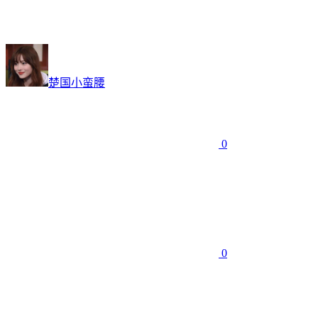
楚国小蛮腰
0
0