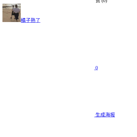
赞
(0)
橘子熟了
0
生成海报