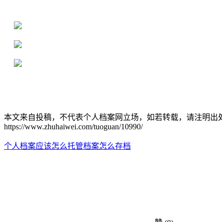
16年档案服务经验，最快1天解决档案难题
严格按照正规流程办理，材料真实有效
2000+所学校合作，老师签字盖章
本文来自投稿，不代表个人档案网立场，如若转载，请注明出
https://www.zhuhaiwei.com/tuoguan/10990/
个人档案应该怎么托管
档案怎么存档