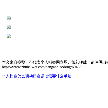
16年档案服务经验，最快1天解决档案难题
严格按照正规流程办理，材料真实有效
2000+所学校合作，老师签字盖章
本文来自投稿，不代表个人档案网立场，如若转载，请注明出
https://www.zhuhaiwei.com/dangandiaodong/6048/
个人档案怎么调动
档案调动需要什么手续