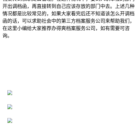
开出调档函，再直接转到自己应该存放的部门中去。上述几种
情况都是比较常见的，如果大家看完后还不知道该怎么开调档
函的话，可以求助社会中的第三方档案服务公司来帮助我们，
在这里小编给大家推荐办得爽档案服务公司，如有需要可咨
询。
全国个人档案服务平台
16年档案服务经验，最快1天解决档案难题
严格按照正规流程办理，材料真实有效
2000+所学校合作，老师签字盖章