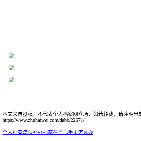
全国个人档案服务平台
16年档案服务经验，最快1天解决档案难题
严格按照正规流程办理，材料真实有效
2000+所学校合作，老师签字盖章
本文来自投稿，不代表个人档案网立场，如若转载，请注明出
https://www.zhuhaiwei.com/dabb/22671/
个人档案怎么补办
档案在自己手里怎么办