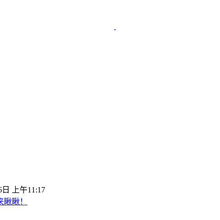
6日 上午11:17
来瞅瞅！