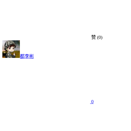
赞
(0)
都李彬
0