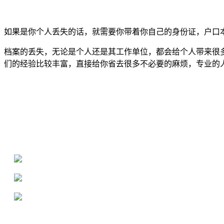
如果是你个人丢失的话，就需要你带着你自己的身份证，户口
档案的丢失，无论是个人还是其工作单位，都会给个人带来很
们的经验比较丰富，直接给你省去很多不必要的麻烦，专业的
全国个人档案服务平台
16年档案服务经验，最快1天解决档案难题
严格按照正规流程办理，材料真实有效
2000+所学校合作，老师签字盖章