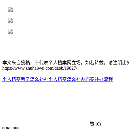
16年档案服务经验，最快1天解决档案难题
严格按照正规流程办理，材料真实有效
2000+所学校合作，老师签字盖章
本文来自投稿，不代表个人档案网立场，如若转载，请注明出
https://www.zhuhaiwei.com/dabb/19827/
个人档案丢了怎么补办
个人档案怎么补办
档案补办流程
赞
(0)