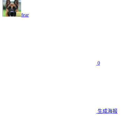
fear
0
生成海报