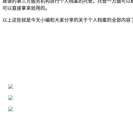
靠谱的第三方服务机构进行个人档案的托管。托管一方面可以
可以直接拿来就用的。
以上这些就是今天小编和大家分享的关于个人档案的全部内容
全国个人档案服务平台
16年档案服务经验，最快1天解决档案难题
严格按照正规流程办理，材料真实有效
2000+所学校合作，老师签字盖章