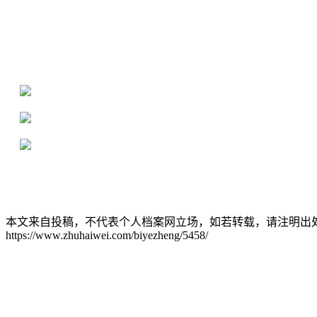
全国个人档案服务平台
16年档案服务经验，最快1天解决档案难题
严格按照正规流程办理，材料真实有效
2000+所学校合作，老师签字盖章
本文来自投稿，不代表个人档案网立场，如若转载，请注明出
https://www.zhuhaiwei.com/biyezheng/5458/