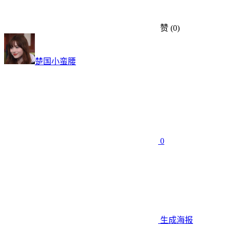
赞
(0)
楚国小蛮腰
0
生成海报