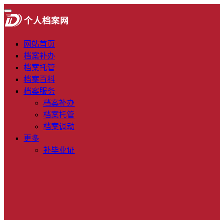
网站首页
档案补办
档案托管
档案百科
档案服务
档案补办
档案托管
档案调动
更多
补毕业证